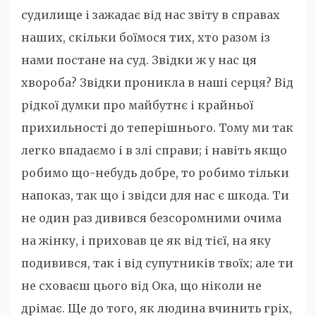
судилище і зажадає від нас звіту в справах
наших, скільки боїмося тих, хто разом із
нами постане на суд. Звідки ж у нас ця
хвороба? Звідки проникла в наші серця? Від
рідкої думки про майбутнє і крайньої
прихильності до теперішнього. Тому ми так
легко впадаємо і в злі справи; і навіть якщо
робимо що-небудь добре, то робимо тільки
напоказ, так що і звідси для нас є шкода. Ти
не один раз дивився безсоромними очима
на жінку, і приховав це як від тієї, на яку
подивився, так і від супутників твоїх; але ти
не сховаєш цього від Ока, що ніколи не
дрімає. Ще до того, як людина вчинить гріх,