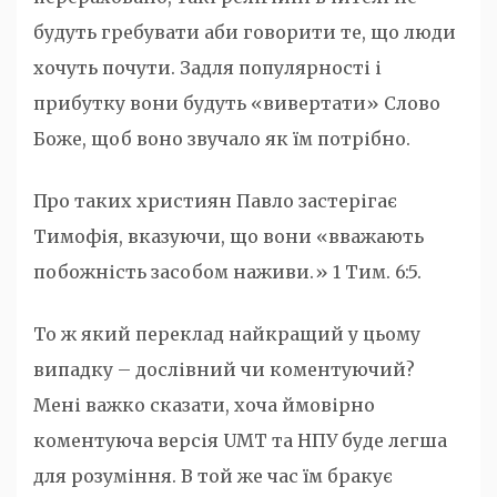
будуть гребувати аби говорити те, що люди
хочуть почути. Задля популярності і
прибутку вони будуть «вивертати» Слово
Боже, щоб воно звучало як їм потрібно.
Про таких християн Павло застерігає
Тимофія, вказуючи, що вони «вважають
побожність засобом наживи.» 1 Тим. 6:5.
То ж який переклад найкращий у цьому
випадку – дослівний чи коментуючий?
Мені важко сказати, хоча ймовірно
коментуюча версія UMT та НПУ буде легша
для розуміння. В той же час їм бракує