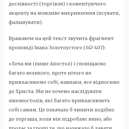
дослівності (торгівля) і коментуючого
акценту на можливе викривлення (псувати,
фальшувати).
Вражаюче на цей текст звучить фрагмент
проповіді Івана Золотоустого (347-407):
«Хоча ми (пише Апостол) і сповіщаємо
багато великого, проте нічого не
привласнюємо собі, навпаки, все відносимо
до Христа. Ми не хочемо наслідувати
лжеапостолів, які багато привласнюють
собі самим. Це означало б чинити подібно
до торгаша, коли він підробляє вино, або
продає за гроші те, що належало б давати