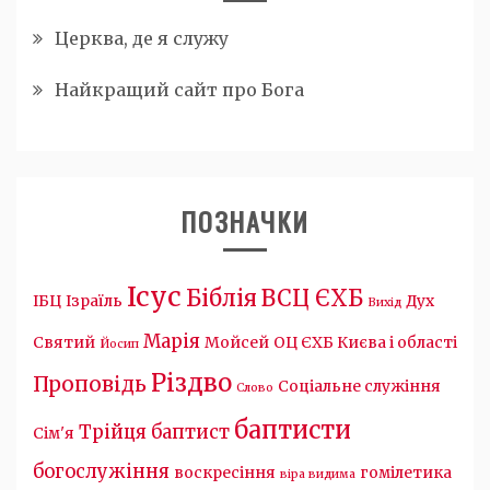
Церква, де я служу
Найкращий сайт про Бога
ПОЗНАЧКИ
Ісус
Біблія
ВСЦ ЄХБ
ІБЦ
Ізраїль
Дух
Вихід
Марія
Святий
Мойсей
ОЦ ЄХБ Києва і області
Йосип
Різдво
Проповідь
Соціальне служіння
Слово
баптисти
Трійця
баптист
Сім'я
богослужіння
воскресіння
гомілетика
віра видима