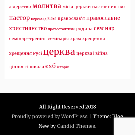
молитва
лідерство
місія церкви
наставництво
пастор
православне
православ'я
переклад Біблії
християнство
семінар
родина
протестантизм
семінар-тренінг
семінарія
храм
хрещення
церква
хрещення Русі
церква і війна
єхб
цінності
школа
історія
All Right Reserved 2018
Proudly powered by WordPress
|
Theme: Blog
New by
Candid Themes
.