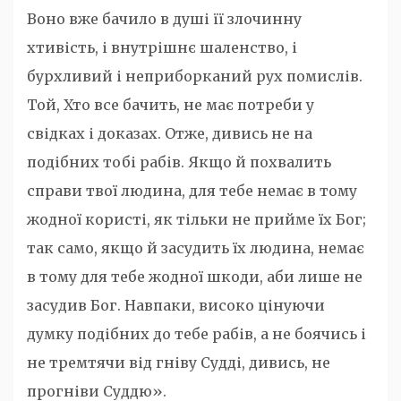
Воно вже бачило в душі її злочинну
хтивість, і внутрішнє шаленство, і
бурхливий і неприборканий рух помислів.
Той, Хто все бачить, не має потреби у
свідках і доказах. Отже, дивись не на
подібних тобі рабів. Якщо й похвалить
справи твої людина, для тебе немає в тому
жодної користі, як тільки не прийме їх Бог;
так само, якщо й засудить їх людина, немає
в тому для тебе жодної шкоди, аби лише не
засудив Бог. Навпаки, високо цінуючи
думку подібних до тебе рабів, а не боячись і
не тремтячи від гніву Судді, дивись, не
прогніви Суддю».