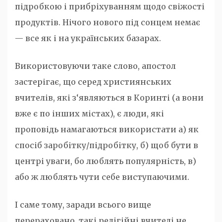
підробкою і прибріхуванням щодо свіжості
продуктів. Нічого нового під сонцем немає
— все як і на українських базарах.
Використовуючи таке слово, апостол
застерігає, що серед християнських
вчителів, які з‘являються в Коринті (а вони
вже є по інших містах), є люди, які
проповідь намагаються використати а) як
спосіб заробітку/підробітку, б) щоб бути в
центрі уваги, бо люблять популярність, в)
або ж люблять чути себе виступаючими.
І саме тому, заради всього вище
перераховано, такі релігійні вчителі не