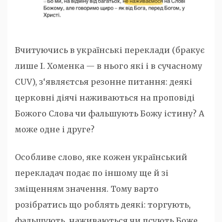
Вчитуючись в українські переклади (бракує
лише І. Хоменка — в нього які і в сучасному
CUV), з‘являєтсья резонне питання: деякі
церковні діячі наживаються на проповіді
Божого Слова чи фальшують Божу істину? А
може одне і друге?
Особливе слово, яке кожен український
перекладач подає по іншому ще й зі
зміщенням значення. Тому варто
розібратись що роблять деякі: торгують,
фальшують, наживаються чи псують Боже