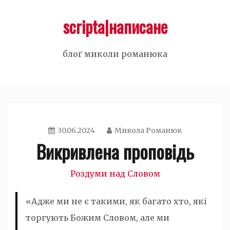
Skip
scripta|написане
to
content
блоґ миколи романюка
30.06.2024
Микола Романюк
Викривлена проповідь
Роздуми над Словом
«Адже ми не є такими, як багато хто, які
торгують Божим Словом, але ми