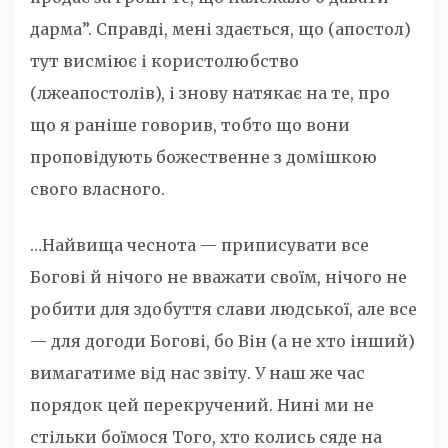
дарма”. Справді, мені здається, що (апостол)
тут висміює і користолюбство
(лжеапостолів), і знову натякає на те, про
що я раніше говорив, тобто що вони
проповідують божественне з домішкою
свого власного.
…Найвища чеснота — приписувати все
Богові й нічого не вважати своїм, нічого не
робити для здобуття слави людської, але все
— для догоди Богові, бо Він (а не хто інший)
вимагатиме від нас звіту. У наш же час
порядок цей перекручений. Нині ми не
стільки боїмося Того, хто колись сяде на