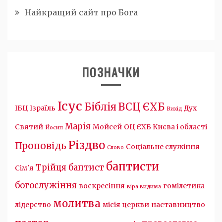
Найкращий сайт про Бога
ПОЗНАЧКИ
Ісус
Біблія
ВСЦ ЄХБ
ІБЦ
Ізраїль
Дух
Вихід
Марія
Святий
Мойсей
ОЦ ЄХБ Києва і області
Йосип
Різдво
Проповідь
Соціальне служіння
Слово
баптисти
Трійця
баптист
Сім'я
богослужіння
воскресіння
гомілетика
віра видима
молитва
лідерство
місія церкви
наставництво