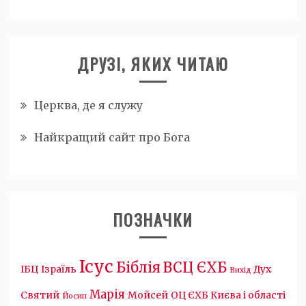
ДРУЗІ, ЯКИХ ЧИТАЮ
Церква, де я служу
Найкращий сайт про Бога
ПОЗНАЧКИ
Ісус
Біблія
ВСЦ ЄХБ
ІБЦ
Ізраїль
Дух
Вихід
Марія
Святий
Мойсей
ОЦ ЄХБ Києва і області
Йосип