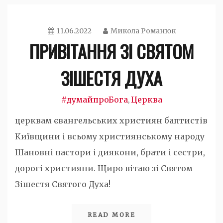
11.06.2022
Микола Романюк
ПРИВІТАННЯ ЗІ СВЯТОМ
ЗІШЕСТЯ ДУХА
#думайпроБога
Церква
,
церквам євангельських християн баптистів
Київщини і всьому християнському народу
Шановні пастори і диякони, брати і сестри,
дорогі християни. Щиро вітаю зі Святом
Зішестя Святого Духа!
READ MORE