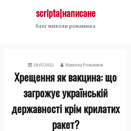
Skip
scripta|написане
to
content
блоґ миколи романюка
28.07.2022
Микола Романюк
Хрещення як вакцина: що
загрожує українській
державності крім крилатих
ракет?