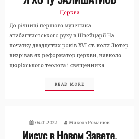
Церква
До річниці першого мученика
анабаптистського руху в Швейцарії На
початку двадцятих років XVI ст. коли Лютер
визрівав як реформатор церкви, навколо
цюріхського теолога і священника
READ MORE
04.01.2022
Микола Романюк
Иисус в Новом Завете.