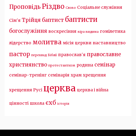
Різдво
Проповідь
Соціальне служіння
Слово
баптисти
Трійця
баптист
Сім'я
богослужіння
воскресіння
гомілетика
віра видима
молитва
лідерство
місія церкви
наставництво
пастор
православне
православ'я
переклад Біблії
християнство
семінар
родина
протестантизм
семінар-тренінг
семінарія
храм
хрещення
церква
хрещення Русі
церква і війна
єхб
цінності
школа
історія