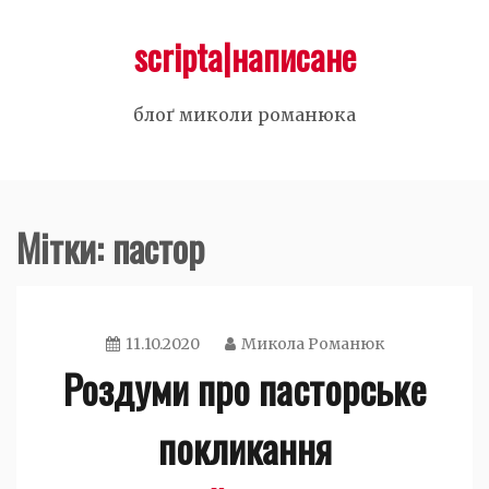
Skip
scripta|написане
to
content
блоґ миколи романюка
Мітки: пастор
11.10.2020
Микола Романюк
Роздуми про пасторське
покликання