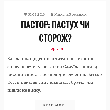
31.08.2013
Микола Романюк
ПАСТОР: ПАСТУХ ЧИ
СТОРОЖ?
Церква
За планом щоденного читання Писання
знову перечитував книги Самуїла і погляд
вихопив просте розповідне речення. Батько
Єссей наказав сину відвідати братів, які
пішли на війну.
READ MORE