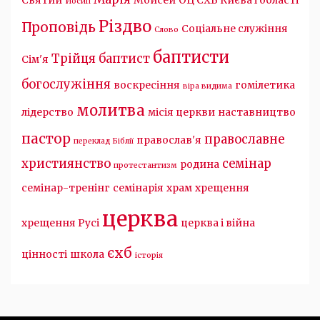
Святий
Мойсей
ОЦ ЄХБ Києва і області
Йосип
Різдво
Проповідь
Соціальне служіння
Слово
баптисти
Трійця
баптист
Сім'я
богослужіння
воскресіння
гомілетика
віра видима
молитва
лідерство
місія церкви
наставництво
пастор
православне
православ'я
переклад Біблії
християнство
семінар
родина
протестантизм
семінар-тренінг
семінарія
храм
хрещення
церква
хрещення Русі
церква і війна
єхб
цінності
школа
історія