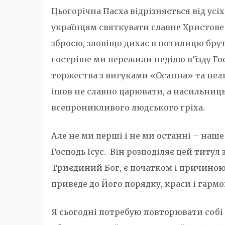
Цьогорічна Пасха відрізняється від усі
українцям святкувати славне Христове
зброєю, зловіщо дихає в потилицю бру
гостріше ми пережили неділю в’їзду Го
торжества з вигуками «Осанна» та нел
ішов не славно царювати, а насильницьк
всепроникливого людського гріха.
Але не ми перші і не ми останні – наш
Господь Ісус. Він розподіляє цей титул 
Триєдиний Бог, є початком і причиною 
приведе до Його порядку, краси і гармо
Я сьогодні потребую повторювати собі і