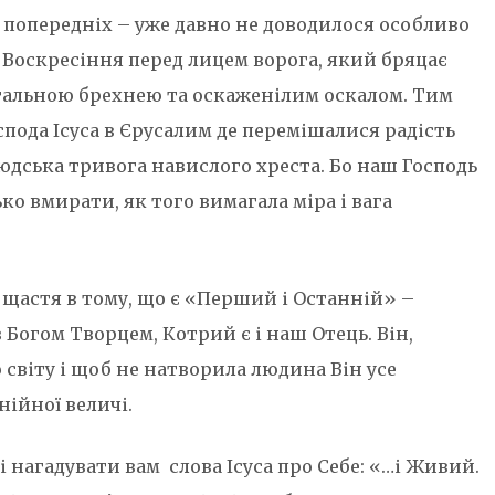
х попередніх – уже давно не доводилося особливо
 Воскресіння перед лицем ворога, який бряцає
тальною брехнею та оскаженілим оскалом. Тим
спода Ісуса в Єрусалим де перемішалися радість
юдська тривога навислого хреста. Бо наш Господь
о вмирати, як того вимагала міра і вага
е щастя в тому, що є «Перший і Останній» –
з Богом Творцем, Котрий є і наш Отець. Він,
світу і щоб не натворила людина Він усе
нійної величі.
 нагадувати вам слова Ісуса про Себе: «…і Живий.