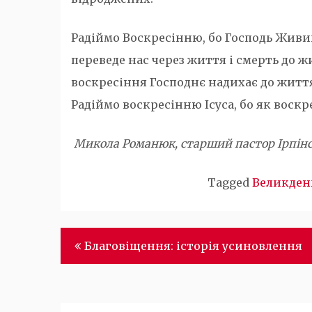
Радіймо Воскресінню, бо Господь Живий
переведе нас через життя і смерть до жи
воскресіння Господнє надихає до життя і
Радіймо воскресінню Ісуса, бо як воскре
Микола Романюк, старший пастор Ірпінсь
Tagged
Великден
Навігація
Благовіщення: історія усиновлення
записів