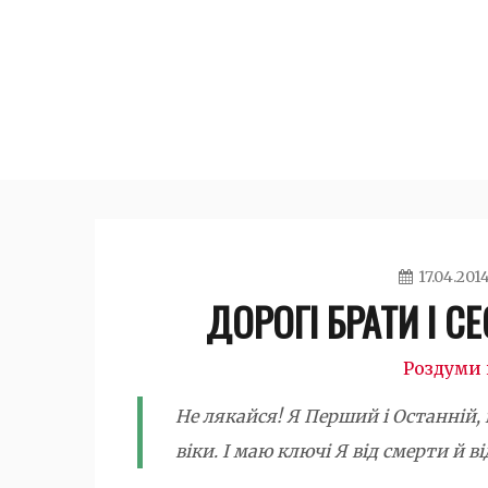
Skip
to
content
17.04.201
ДОРОГІ БРАТИ І С
Роздуми 
Не лякайся! Я Перший і Останній, і
віки. І маю ключі Я від смерти й ві