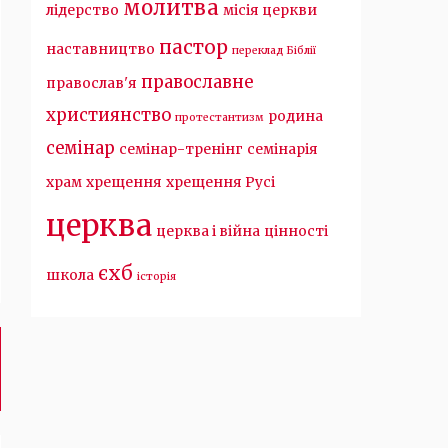
молитва
лідерство
місія церкви
пастор
наставництво
переклад Біблії
православне
православ'я
християнство
родина
протестантизм
семінар
семінар-тренінг
семінарія
храм
хрещення
хрещення Русі
церква
церква і війна
цінності
єхб
школа
історія