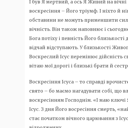
І був Я мертвий, а ось Я Живий на вічні 
воскресіння – Його тріумф. І ніхто й ні
обставини не можуть применшити силу
вічність. Він також наповнює і сьогодн
Бога потіху і певність Його близькості 
відчай відступають. У близькості Живо
Воскреслий Ісус перемінює дійсність св
вітаю мої дорогі і близькі брати й сестр
Воскресіння Ісуса – то справді врочист
свято – бо маємо нагадувати собі, що 
воскресінням Господнім. «І маю ключі Я
Ісус. З дня Його восресіння смерть, «
стає початком вічного царювання з Ісу
відроджених.