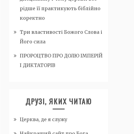
рідше її практикують біблійно
коректно
Три властивості Божого Слова і
Його сила
ПРОРОЦТВО ПРО ДОЛЮ ІМПЕРІЙ
І ДИКТАТОРІВ
ДРУЗІ, ЯКИХ ЧИТАЮ
Церква, де я служу
Найкращий сайт про Бога