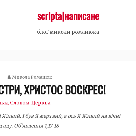
scripta|написане
блоґ миколи романюка
4
Микола Романюк
ЕСТРИ, ХРИСТОC ВОСКРЕС!
над Словом
Церква
,
 Живий. І був Я мертвий, а ось Я Живий на вічні
д аду. Об’явлення 1,17-18