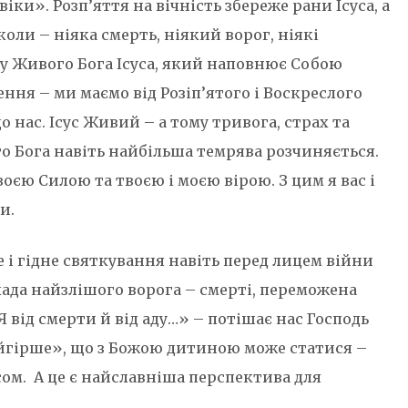
віки». Розп’яття на вічність збереже рани Ісуса, а
коли – ніяка смерть, ніякий ворог, ніякі
 Живого Бога Ісуса, який наповнює Собою
ення – ми маємо від Розіп’ятого і Воскреслого
до нас. Ісус Живий – а тому тривога, страх та
го Бога навіть найбільша темрява розчиняється.
оєю Силою та твоєю і моєю вірою. З цим я вас і
и.
е і гідне святкування навіть перед лицем війни
влада найзлішого ворога – смерті, переможена
 від смерти й від аду…» – потішає нас Господь
найгірше», що з Божою дитиною може статися –
сом. А це є найславніша перспектива для