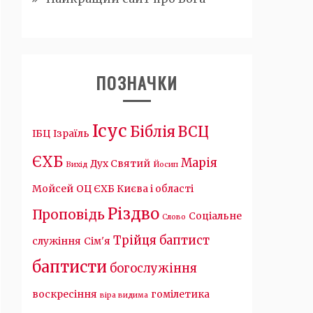
ПОЗНАЧКИ
Ісус
Біблія
ВСЦ
ІБЦ
Ізраїль
ЄХБ
Марія
Дух Святий
Вихід
Йосип
Мойсей
ОЦ ЄХБ Києва і області
Різдво
Проповідь
Соціальне
Слово
Трійця
баптист
служіння
Сім'я
баптисти
богослужіння
воскресіння
гомілетика
віра видима