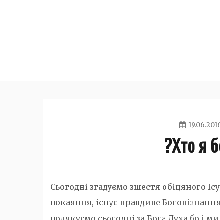
Skip
to
content
19.06.201
?Хто я 
Сьогодні згадуємо зшестя обіцяного Ісу
покаяння, існує правдиве Богопізнання
подякуємо сьогодні за Бога Духа бо і ми