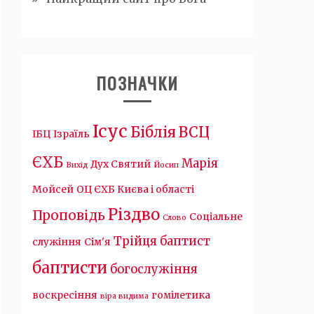
ПОЗНАЧКИ
Ісус
Біблія
ВСЦ
ІБЦ
Ізраїль
ЄХБ
Марія
Дух Святий
Вихід
Йосип
Мойсей
ОЦ ЄХБ Києва і області
Різдво
Проповідь
Соціальне
Слово
Трійця
баптист
служіння
Сім'я
баптисти
богослужіння
воскресіння
гомілетика
віра видима