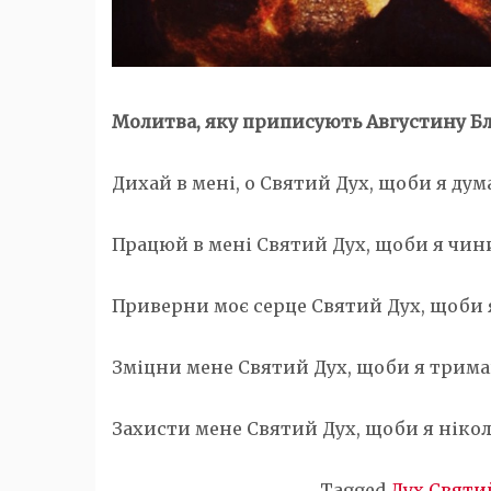
Молитва, яку приписують Августину Бл
Дихай в мені, о Святий Дух, щоби я дум
Працюй в мені Святий Дух, щоби я чини
Приверни моє серце Святий Дух, щоби 
Зміцни мене Святий Дух, щоби я трима
Захисти мене Святий Дух, щоби я нікол
Tagged
Дух Святи