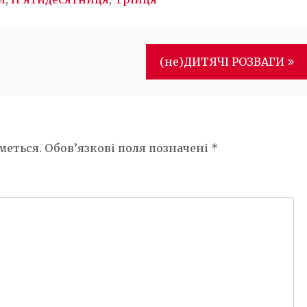
(не)ДИТЯЧІ РОЗВАГИ
меться.
Обов’язкові поля позначені
*