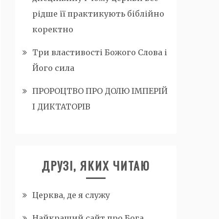
рідше її практикують біблійно
коректно
Три властивості Божого Слова і
Його сила
ПРОРОЦТВО ПРО ДОЛЮ ІМПЕРІЙ
І ДИКТАТОРІВ
ДРУЗІ, ЯКИХ ЧИТАЮ
Церква, де я служу
Найкращий сайт про Бога