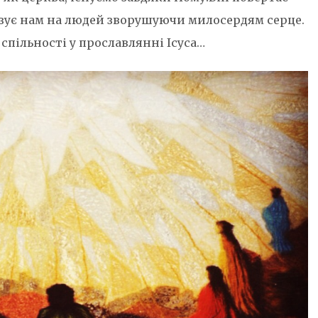
азує нам на людей зворушуючи милосердям серце.
 спільності у прославлянні Ісуса…