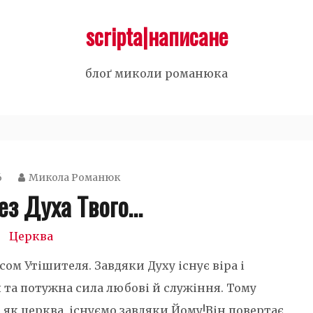
scripta|написане
блоґ миколи романюка
6
Микола Романюк
без Духа Твого…
Церква
сом Утішителя. Завдяки Духу існує віра і
 та потужна сила любові й служіння. Тому
, як церква, існуємо завдяки Йому!Він повертає