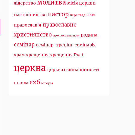
молитва
лідерство
місія церкви
пастор
наставництво
переклад Біблії
православне
православ'я
християнство
родина
протестантизм
семінар
семінар-тренінг
семінарія
храм
хрещення
хрещення Русі
церква
церква і війна
цінності
єхб
школа
історія