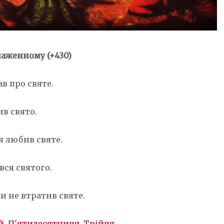
аженному (+430)
ав про святе.
в свято.
я любив святе.
вся святого.
и не втратив святе.
й
,
П'ятидесятниця
,
Трійця