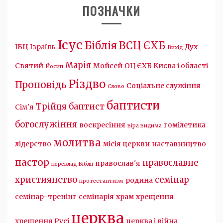
ПОЗНАЧКИ
Ісус
Біблія
ВСЦ ЄХБ
ІБЦ
Ізраїль
Дух
Вихід
Марія
Святий
Мойсей
ОЦ ЄХБ Києва і області
Йосип
Різдво
Проповідь
Соціальне служіння
Слово
баптисти
Трійця
баптист
Сім'я
богослужіння
воскресіння
гомілетика
віра видима
молитва
лідерство
місія церкви
наставництво
пастор
православне
православ'я
переклад Біблії
християнство
семінар
родина
протестантизм
семінар-тренінг
семінарія
храм
хрещення
церква
хрещення Русі
церква і війна