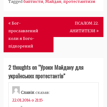
Tagged
баптисти
,
Майдан
,
протестантизм
Навігація
Бог-
ПСАЛОМ 22.
записів
прославлений
АНИТИТЕЗИ
коли я Бого-
підкорений
2 thoughts on “
Уроки Майдану для
українських протестантів
”
Славік
сказав:
22.01.2014 о 21:15