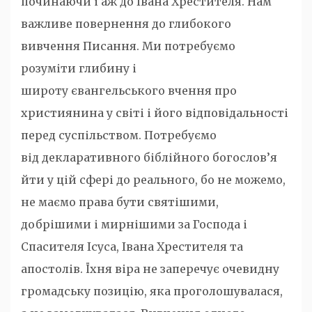
починаючи і аж до Івана Хрестителя. Нам
важливе повернення до глибокого
вивчення Писання. Ми потребуємо
розуміти глибину і
широту євангельського вчення про
християнина у світі і його відповідальності
перед суспільством. Потребуємо
від декларативного біблійного богослов’я
йти у цій сфері до реального, бо не можемо,
не маємо права бути святішими,
добрішими і мирнішими за Господа і
Спасителя Ісуса, Івана Хрестителя та
апостолів. Їхня віра не заперечує очевидну
громадську позицію, яка проголошувалася,