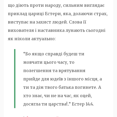
що діють проти народу, сильним виглядає
приклад цариці Естери, яка, долаючи страх,
виступає на захист людей. Слова її
вихователя і наставника лунають сьогодні
як ніколи актуально:
“Бо якщо справді будеш ти
мовчати цього часу, то
полегшення та врятування
прийде для юдеїв з іншого місця, а
ти та дім твого батька погинете. А
хто знає, чи не на час, як оцей,
досягла ти царства!..” Естер 14:4.