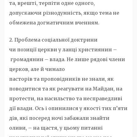
та, врешті, терпіти одне одного,
допускаючи різнодумність, якщо тема не
обмежена догматичним вченням.
2. Проблема соціальної доктрини
чи позиції церкви у ланці християнин –
громадянин – влада. Не лише рядові члени
церков, але й чимало
пасторів та проповідників не знали, як
поводитися та як реагувати на Майдан, на
протести, на насильство та несправедливі
дії влади. Ось і опинилися у якості тих п’яти
дів, які посеред ночі забажали знайти
оливи, – на щастя, у цьому питанні