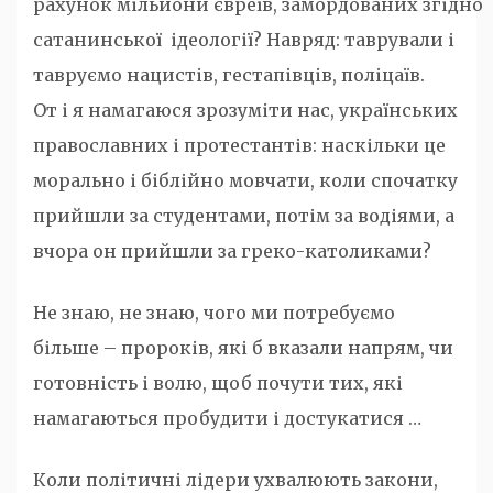
рахунок мільйони євреїв, замордованих згідно
сатанинської ідеології? Навряд: таврували і
тавруємо нацистів, гестапівців, поліцаїв.
От і я намагаюся зрозуміти нас, українських
православних і протестантів: наскільки це
морально і біблійно мовчати, коли спочатку
прийшли за студентами, потім за водіями, а
вчора он прийшли за греко-католиками?
Не знаю, не знаю, чого ми потребуємо
більше – пророків, які б вказали напрям, чи
готовність і волю, щоб почути тих, які
намагаються пробудити і достукатися …
Коли політичні лідери ухвалюють закони,