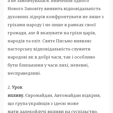
а не замовчувалася. Вивчення одного
Нового Заповіту виявить відповідальність
духовних лідерів конфронтувати не лише з
гріхами народу і не лише в рамках своєї
громади, але й вказувати на гріхи царів,
народів та еліт. Святе Письмо виявляє
пасторську відповідальність служити
народові як в добрі часи, так і особливо
бути близькими у часи лихі, непевні,
несправедливі.
2.
Урок
впливу.
Євромайдан, Автомайдан відкрив,
що група українців з ідеєю може
мати далекойдучі впливи на суспільство.