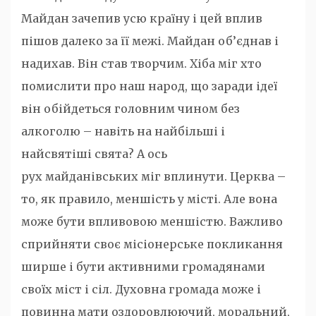
Майдан зачепив усю країну і цей вплив
пішов далеко за її межі. Майдан об’єднав і
надихав. Він став творчим. Хіба міг хто
помислити про наш народ, що заради ідеї
він обійдеться головним чином без
алкоголю – навіть на найбільші і
найсвятіші свята? А ось
рух майданівських міг вплинути. Церква –
то, як правило, меншість у місті. Але вона
може бути впливовою меншістю. Важливо
сприйняти своє місіонерське покликання
ширше і бути активними громадянами
своїх міст і сіл. Духовна громада може і
повинна мати оздоровлюючий, моральний,