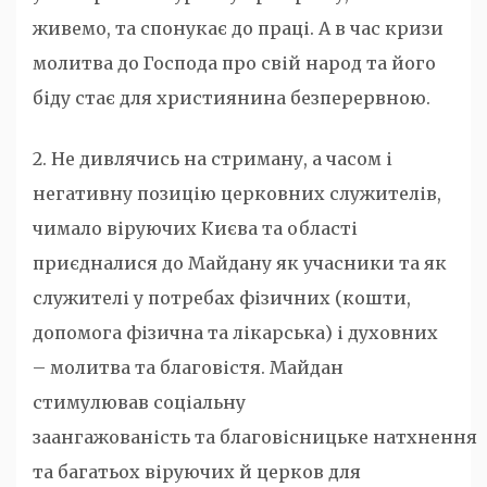
живемо, та спонукає до праці. А в час кризи
молитва до Господа про свій народ та його
біду стає для християнина безперервною.
2. Не дивлячись на стриману, а часом і
негативну позицію церковних служителів,
чимало віруючих Києва та області
приєдналися до Майдану як учасники та як
служителі у потребах фізичних (кошти,
допомога фізична та лікарська) і духовних
– молитва та благовістя. Майдан
стимулював соціальну
заангажованість та благовісницьке натхнення
та багатьох віруючих й церков для