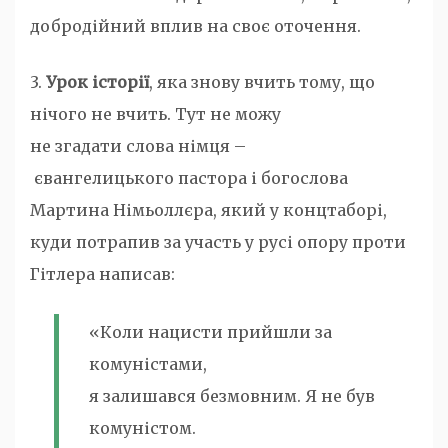
добродійний вплив на своє оточення.
3.
Урок історії
, яка знову вчить тому, що
нічого не вчить. Тут не можу
не згадати слова німця –
євангелицького пастора і богослова
Мартина Німьоллєра, який у концтаборі,
куди потрапив за участь у русі опору проти
Гітлера написав:
«Коли нацисти прийшли за
комуністами,
я залишався безмовним. Я не був
комуністом.