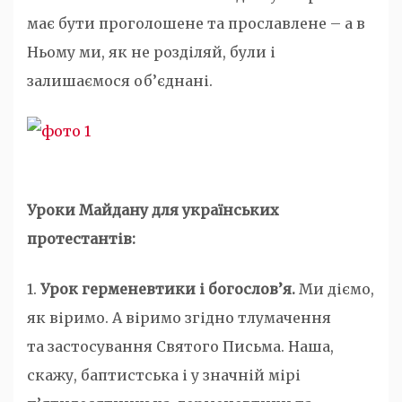
має бути проголошене та прославлене – а в
Ньому ми, як не розділяй, були і
залишаємося об’єднані.
У
рок
и Майдану для українських
протестантів
:
1.
Урок герменевтики і богослов’я.
Ми діємо,
як віримо. А віримо згідно тлумачення
та застосування Святого Письма. Наша,
скажу, баптистська і у значній мірі