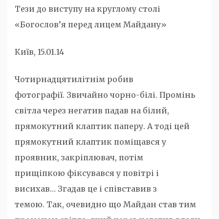
Тези до виступу на круглому столі
«Богослов’я перед лицем Майдану»
Київ, 15.01.14
Чотирнадцятилітнім робив
фотографії. Звичайно чорно-білі. Промінь
світла через негатив падав на білий,
прямокутний клаптик паперу. А тоді цей
прямокутний клаптик поміщався у
проявник, закріплювач, потім
прищіпкою фіксувався у повітрі і
висихав… Згадав це і співставив з
темою. Так, очевидно що Майдан став тим