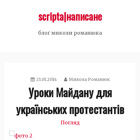
Skip
scripta|написане
to
content
блоґ миколи романюка
21.01.2014
Микола Романюк
Уроки Майдану для
українських протестантів
Погляд