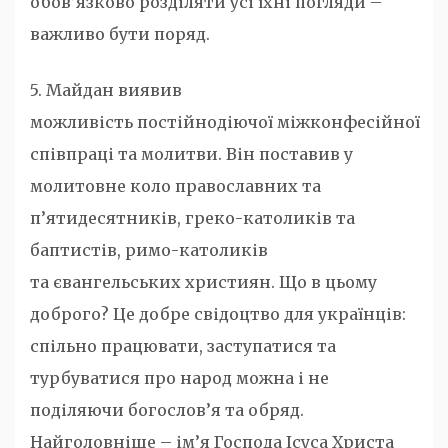
обов’язково розділяти усі їхні погляди –
важливо бути поряд.
5. Майдан виявив
можливість постійнодіючої міжконфесійної
співпраці та молитви. Він поставив у
молитовне коло православних та
п’ятидесятників, греко-католиків та
баптистів, римо-католиків
та євангельських християн. Що в цьому
доброго? Це добре свідоцтво для українців:
спільно працювати, заступатися та
турбуватися про народ можна і не
поділяючи богослов’я та обряд.
Найголовніше – ім’я Господа Ісуса Христа