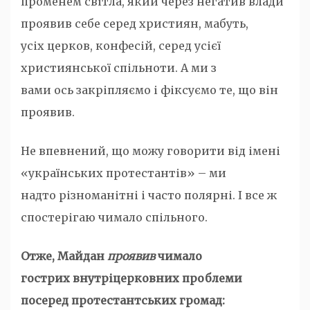
променем світла, який через негатив влади
проявив себе серед християн, мабуть,
усіх церков, конфесій, серед усієї
християнської спільноти. А ми з
вами ось закріпляємо і фіксуємо те, що він
проявив.
Не впевнений, що можу говорити від імені
«українських протестантів» – ми
надто різноманітні і часто полярні. І все ж
спостерігаю чимало спільного.
Отже, Майдан
проявив
чимало
гострих внутріцерковних проблеми
посеред протестантських громад
: