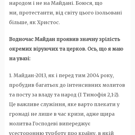
народом і не на Майдані. Боюся, що
ми, протестанти, від світу цього ізольовані
більше, як Христос.
Водночас Майдан проявив значну зрілість
окремих віруючих та церков
. Ось, що я маю
на увазі:
1. Майдан-2013, як і перед тим 2004 року,
пробудив багатьох до інтенсивних молитов
та посту за владу та народ (І Тимофія 2,1-2).
Це важливе служіння, яке варто плекати у
громаді не лише в час кризи, адже щира
молитва Господеві випереджує
усесторонню турботу про країну, в якій