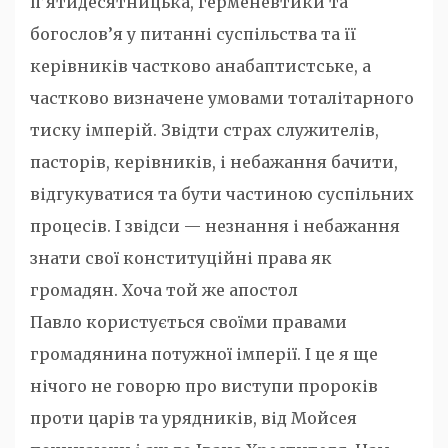
п’ятидесятницька, герменевтики та
богослов’я у питанні суспільства та її
керівників частково анабаптистське, а
частково визначене умовами тоталітарного
тиску імперій. Звідти страх служителів,
пасторів, керівників, і небажання бачити,
відгукуватися та бути частиною суспільних
процесів. І звідси — незнання і небажання
знати свої конституційні права як
громадян. Хоча той же апостол
Павло користується своїми правами
громадянина потужної імперії. І це я ще
нічого не говорю про виступи пророків
проти царів та урядників, від Мойсея